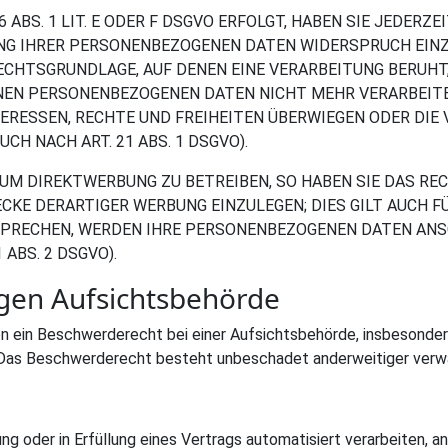
BS. 1 LIT. E ODER F DSGVO ERFOLGT, HABEN SIE JEDERZEI
NG IHRER PERSONENBEZOGENEN DATEN WIDERSPRUCH EINZUL
RECHTSGRUNDLAGE, AUF DENEN EINE VERARBEITUNG BERUH
ENEN PERSONENBEZOGENEN DATEN NICHT MEHR VERARBEITE
NTERESSEN, RECHTE UND FREIHEITEN ÜBERWIEGEN ODER DI
H NACH ART. 21 ABS. 1 DSGVO).
M DIREKTWERBUNG ZU BETREIBEN, SO HABEN SIE DAS REC
E DERARTIGER WERBUNG EINZULEGEN; DIES GILT AUCH FÜ
RSPRECHEN, WERDEN IHRE PERSONENBEZOGENEN DATEN AN
ABS. 2 DSGVO).
gen Aufsichts­behörde
ein Beschwerderecht bei einer Aufsichtsbehörde, insbesondere 
Das Beschwerderecht besteht unbeschadet anderweitiger verwal
ung oder in Erfüllung eines Vertrags automatisiert verarbeiten, an