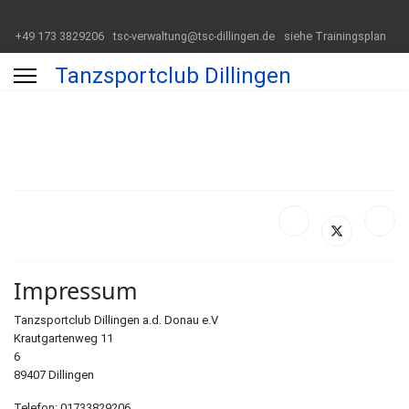
+49 173 3829206
tsc-verwaltung@tsc-dillingen.de
siehe Trainingsplan
Tanzsportclub Dillingen
Impressum
Tanzsportclub Dillingen a.d. Donau e.V
Krautgartenweg 11
6
89407 Dillingen
Telefon: 01733829206