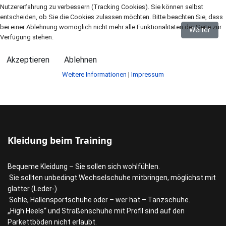
Nutzererfahrung zu verbessern (Tracking Cookies). Sie können selbst
entscheiden, ob Sie die Cookies zulassen möchten. Bitte beachten Sie, dass
bei einer Ablehnung womöglich nicht mehr alle Funktionalitäten der Seite zur
Nächster B
Weiter
Verfügung stehen.
Akzeptieren
Ablehnen
Weitere Informationen
|
Impressum
Kleidung beim Training
Bequeme Kleidung – Sie sollen sich wohlfühlen.
Sie sollten unbedingt Wechselschuhe mitbringen, möglichst mit
glatter (Leder-)
Sohle, Hallensportschuhe oder – wer hat – Tanzschuhe.
„High Heels“ und Straßenschuhe mit Profil sind auf den
Parkettböden nicht erlaubt.